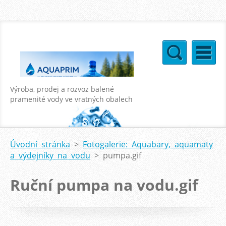
Výroba, prodej a rozvoz balené
pramenité vody ve vratných obalech
o objemu 18,9l a 11l
Úvodní stránka
>
Fotogalerie: Aquabary, aquamaty
a výdejníky na vodu
>
pumpa.gif
Ruční pumpa na vodu.gif