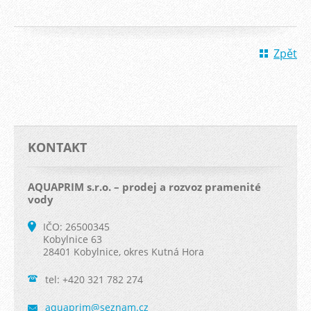
Zpět
KONTAKT
AQUAPRIM s.r.o. – prodej a rozvoz pramenité
vody
IČO: 26500345
Kobylnice 63
28401 Kobylnice, okres Kutná Hora
tel: +420 321 782 274
aquaprim
@seznam.
cz