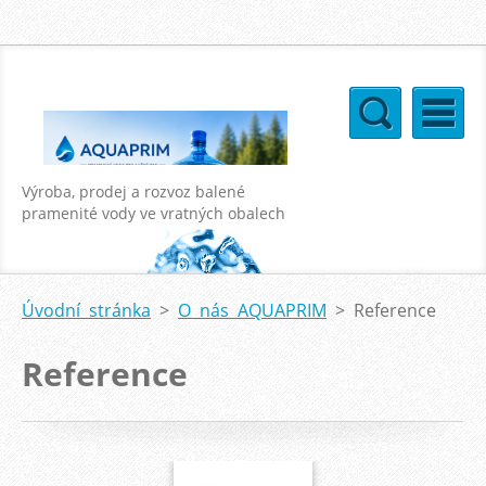
Výroba, prodej a rozvoz balené
pramenité vody ve vratných obalech
o objemu 18,9l a 11l
Úvodní stránka
>
O nás AQUAPRIM
>
Reference
Reference