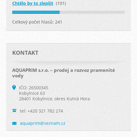
Chtělo by to zlepšit
(101)
Celkový počet hlasů:
241
KONTAKT
AQUAPRIM s.r.o. – prodej a rozvoz pramenité
vody
IČO: 26500345
Kobylnice 63
28401 Kobylnice, okres Kutná Hora
tel: +420 321 782 274
aquaprim
@seznam.
cz