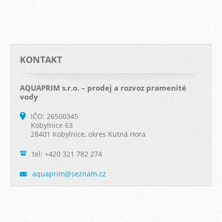
KONTAKT
AQUAPRIM s.r.o. – prodej a rozvoz pramenité
vody
IČO: 26500345
Kobylnice 63
28401 Kobylnice, okres Kutná Hora
tel: +420 321 782 274
aquaprim
@seznam.
cz