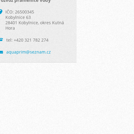
rozvoz pramenité vody
IČO: 26500345
Kobylnice 63
28401 Kobylnice, okres Kutná
Hora
tel: +420 321 782 274
aquaprim
@seznam.
cz