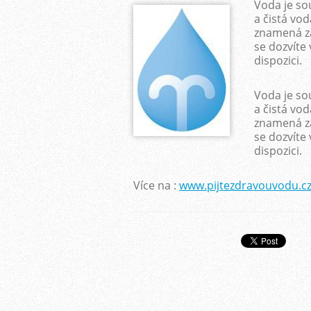
Voda je so
a čistá vo
znamená za
se dozvíte 
dispozici.
Voda je so
a čistá vo
znamená za
se dozvíte 
dispozici.
Více na :
www.pijtezdravouvodu.c