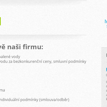
M
M
vě naši firmu:
balené vody
 vodu za bezkonkurenční ceny, smluvní podmínky
rma
individuální podmínky (smlouva/odběr)