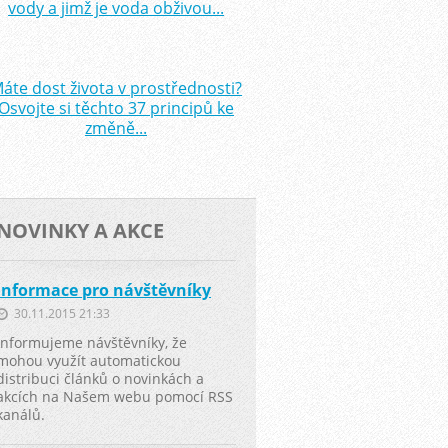
vody a jimž je voda obživou...
áte dost života v prostřednosti?
Osvojte si těchto 37 principů ke
změně...
NOVINKY A AKCE
Informace pro návštěvníky
30.11.2015 21:33
Informujeme návštěvníky, že
mohou využít automatickou
distribuci článků o novinkách a
akcích na Našem webu pomocí RSS
kanálů.