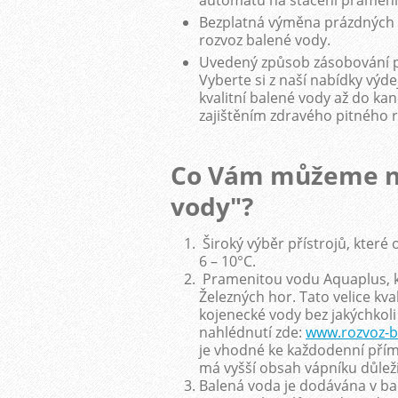
automatů na stáčení prameni
Bezplatná výměna prázdných b
rozvoz balené vody.
Uvedený způsob zásobování pi
Vyberte si z naší nabídky vý
kvalitní balené vody až do kan
zajištěním zdravého pitného 
Co Vám můžeme na
vody"?
Široký výběr přístrojů, které 
6 – 10°C.
Pramenitou vodu Aquaplus, kt
Železných hor. Tato velice kv
kojenecké vody bez jakýchkoli
nahlédnutí zde:
www.rozvoz-b
je vhodné ke každodenní pří
má vyšší obsah vápníku důlež
Balená voda je dodávána v ba