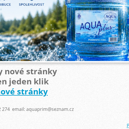
zy nové stránky
en jeden klik
ové stránky
782 274 email: aquaprim@seznam.cz
P