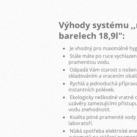
Výhody systému ,,
barelech 18,9l":
Je vhodný pro maximálně hygi
Stále máte po ruce vychlazeno
pramenitou vodu.
Odpadá Vám starost s nošení
skladováním a vracením obal
Rychlá a jednoduchá příprava 
instantních polévek.
Ekologicky neškodné vratné o
uzávěry zamezujícími přístupu
vodu znehodnotit.
Kvalita pitné pramenité vody
laboratoří.
Nízká spotřeba elektrické en