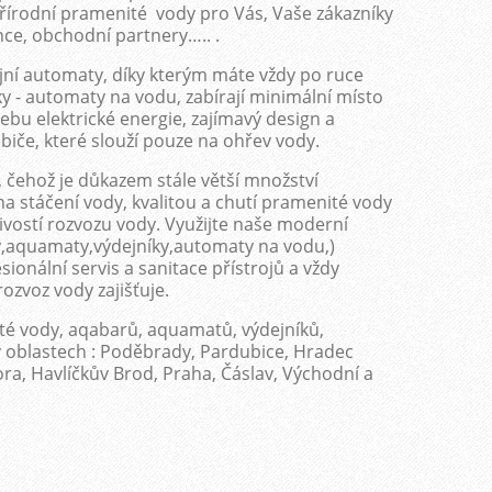
 přírodní pramenité vody pro Vás, Vaše zákazníky
ce, obchodní partnery….. .
jní automaty, díky kterým máte vždy po ruce
 - automaty na vodu, zabírají minimální místo
řebu elektrické energie, zajímavý design a
biče, které slouží pouze na ohřev vody.
, čehož je důkazem stále větší množství
na stáčení vody, kvalitou a chutí pramenité vody
livostí rozvozu vody. Využijte naše moderní
ry,aquamaty,výdejníky,automaty na vodu,)
ionální servis a sanitace přístrojů a vždy
rozvoz vody zajišťuje.
té vody, aqabarů, aquamatů, výdejníků,
 oblastech : Poděbrady, Pardubice, Hradec
ra, Havlíčkův Brod, Praha, Čáslav, Východní a