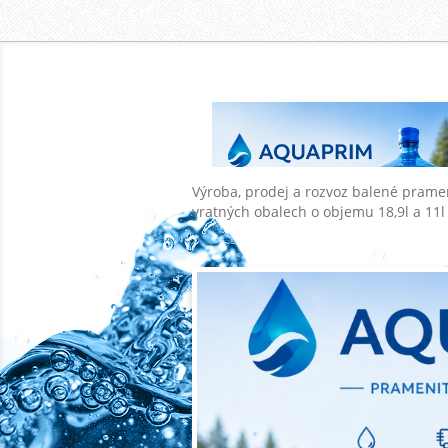
Výroba, prodej a rozvoz balené prame
vratných obalech o objemu 18,9l a 11l