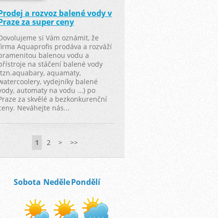
Prodej a rozvoz balené vody v
Praze za super ceny
Dovolujeme si Vám oznámit, že
firma Aquaprofis prodáva a rozváží
pramenitou balenou vodu a
přístroje na stáčení balené vody
(tzn.aquabary, aquamaty,
watercoolery, vydejníky balené
vody, automaty na vodu ...) po
Praze za skvělé a bezkonkurenční
ceny. Neváhejte nás...
1
2
>
>>
Sobota
Neděle
Pondělí