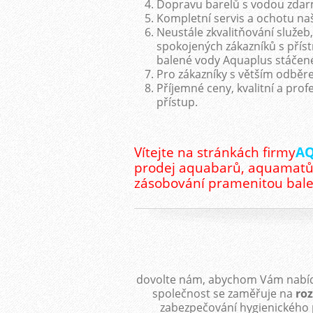
Dopravu barelů s vodou zdar
Kompletní servis a ochotu na
Neustále zkvalitňování služeb,
spokojených zákazníků s přístr
balené vody Aquaplus stáčené
Pro zákazníky s větším odběre
Příjemné ceny, kvalitní a prof
přístup.
Vítejte na stránkách firmy
A
prodej aquabarů, aquamatů,
zásobování pramenitou bal
dovolte nám, abychom Vám nabídl
společnost se zaměřuje na
roz
zabezpečování hygienického