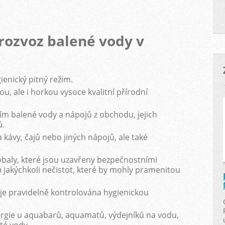
rozvoz balené vody v
enický pitný režim.
u, ale i horkou vysoce kvalitní přírodní
m balené vody a nápojů z obchodu, jejich
ů.
kávy, čajů nebo jiných nápojů, ale také
baly, které jsou uzavřeny bezpečnostními
 jakýchkoli nečistot, které by mohly pramenitou
 je pravidelně kontrolována hygienickou
ergie u aquabarů, aquamatů, výdejníků na vodu,