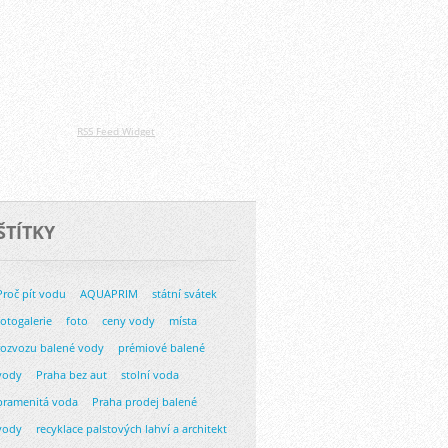
RSS Feed Widget
ŠTÍTKY
Proč pít vodu
AQUAPRIM
státní svátek
fotogalerie
foto
ceny vody
místa
rozvozu balené vody
prémiové balené
vody
Praha bez aut
stolní voda
pramenitá voda
Praha prodej balené
vody
recyklace palstových lahví a architekt