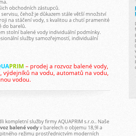
ma.
šich obchodních zástupců.
 servisu, čehož je důkazem stále větší množství
oji na stáčení vody, s kvalitou a chutí pramenité
 do barelů.
m stolní balené vody individuální podmínky.
esionální služby samozřejmostí, individuální
QUA
PRIM
– prodej a rozvoz balené vody,
 výdejníků na vodu, automatů na vodu,
enou vodou.
i kompletní služby firmy AQUAPRIM s.r.o.. Naše
voz balené vody
v barelech o objemu 18,9l a
 pitného režimu prostřednictvím moderních