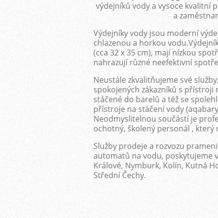
výdejníků vody a vysoce kvalitní
a zaměstnan
Výdejníky vody jsou moderní výde
chlazenou a horkou vodu.Výdejníky
(cca 32 x 35 cm), mají nízkou spot
nahrazují různé neefektivní spotře
Neustále zkvalitňujeme své služby
spokojených zákazníků s přístroji 
stáčené do barelů a též se spoleh
přístroje na stáčení vody (aqaba
Neodmyslitelnou součástí je profes
ochotný, školený personál , který 
Služby prodeje a rozvozu prameni
automatů na vodu, poskytujeme v
Králové, Nymburk, Kolín, Kutná Ho
Střední Čechy.