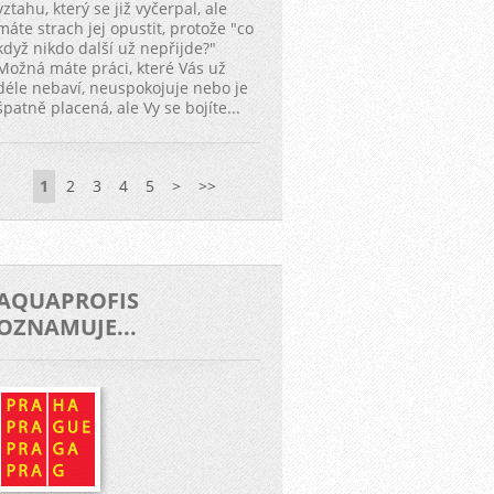
vztahu, který se již vyčerpal, ale
máte strach jej opustit, protože "co
když nikdo další už nepřijde?"
Možná máte práci, které Vás už
déle nebaví, neuspokojuje nebo je
špatně placená, ale Vy se bojíte...
1
2
3
4
5
>
>>
AQUAPROFIS
OZNAMUJE...