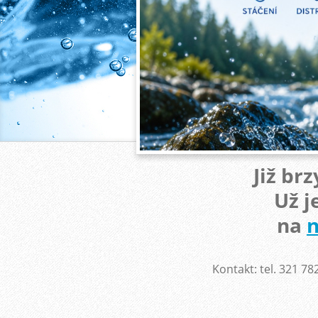
Již br
Už j
na
n
Kontakt: tel. 321 