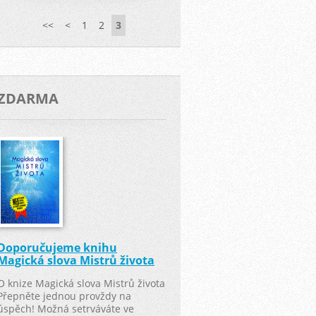
<<
<
1
2
3
ZDARMA
Doporučujeme knihu
Magická slova Mistrů života
O knize Magická slova Mistrů života
Přepněte jednou provždy na
úspěch! Možná setrváváte ve