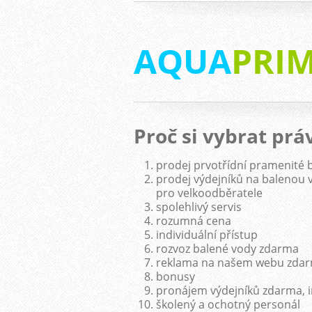
AQUA
PRI
Proč si vybrat prá
prodej prvotřídní pramenité 
prodej výdejníků na balenou
pro velkoodběratele
spolehlivý servis
rozumná cena
individuální přístup
rozvoz balené vody zdarma
reklama na našem webu zda
bonusy
pronájem výdejníků zdarma, 
školený a ochotný personál