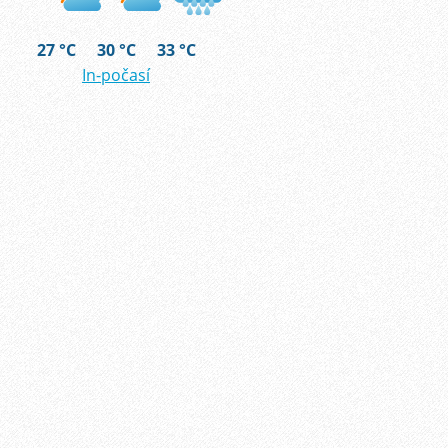
27 °C
30 °C
33 °C
In-počasí