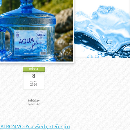
sobota
8
srpen
2026
Soběslav
týden 32
ATRON VODY a všech, kteří žijí u