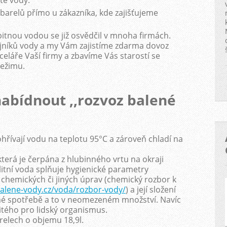
té vody.
arelů přímo u zákazníka, kde zajišťujeme
tnou vodou se již osvědčil v mnoha firmách.
dejníků vody a my Vám zajistíme zdarma dovoz
celáře Vaší firmy a zbavíme Vás starostí se
režimu.
bídnout ,,rozvoz balené
ohřívají vodu na teplotu 95°C a zároveň chladí na
erá je čerpána z hlubinného vrtu na okraji
alitní voda splňuje hygienické parametry
 chemických či jiných úprav (chemický rozbor k
alene-vody.cz/voda/rozbor-vody/
) a její složení
mé spotřebě a to v neomezeném množství. Navíc
itého pro lidský organismus.
relech o objemu 18,9l.