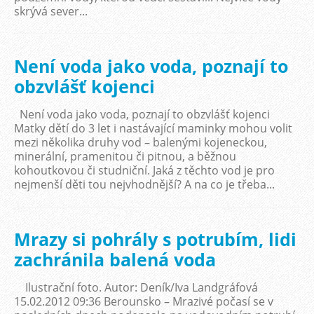
skrývá sever...
Není voda jako voda, poznají to
obzvlášť kojenci
Není voda jako voda, poznají to obzvlášť kojenci
Matky dětí do 3 let i nastávající maminky mohou volit
mezi několika druhy vod – balenými kojeneckou,
minerální, pramenitou či pitnou, a běžnou
kohoutkovou či studniční. Jaká z těchto vod je pro
nejmenší děti tou nejvhodnější? A na co je třeba...
Mrazy si pohrály s potrubím, lidi
zachránila balená voda
Ilustrační foto. Autor: Deník/Iva Landgráfová
15.02.2012 09:36 Berounsko – Mrazivé počasí se v