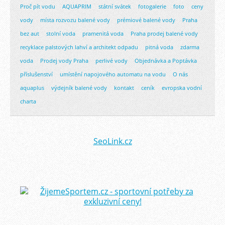
Proč pít vodu
AQUAPRIM
státní svátek
fotogalerie
foto
ceny
vody
místa rozvozu balené vody
prémiové balené vody
Praha
bez aut
stolní voda
pramenitá voda
Praha prodej balené vody
recyklace palstových lahví a architekt odpadu
pitná voda
zdarma
voda
Prodej vody Praha
perlivé vody
Objednávka a Poptávka
příslušenství
umístění napojového automatu na vodu
O nás
aquaplus
výdejník balené vody
kontakt
ceník
evropska vodní
charta
SeoLink.cz