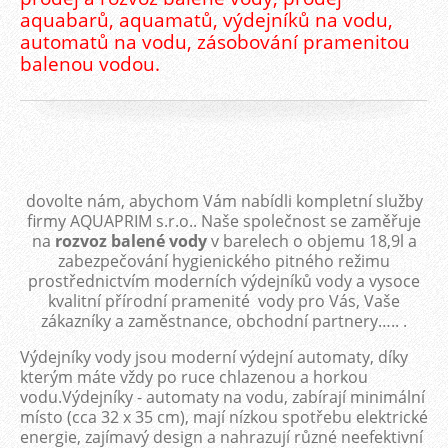
aquabarů, aquamatů, výdejníků na vodu,
automatů na vodu, zásobování pramenitou
balenou vodou.
dovolte nám, abychom Vám nabídli kompletní služby
firmy AQUAPRIM s.r.o.. Naše společnost se zaměřuje
na
rozvoz balené vody
v barelech o objemu 18,9l a
zabezpečování hygienického pitného režimu
prostřednictvím moderních výdejníků vody a vysoce
kvalitní přírodní pramenité vody pro Vás, Vaše
zákazníky a zaměstnance, obchodní partnery….. .
Výdejníky vody jsou moderní výdejní automaty, díky
kterým máte vždy po ruce chlazenou a horkou
vodu.Výdejníky - automaty na vodu, zabírají minimální
místo (cca 32 x 35 cm), mají nízkou spotřebu elektrické
energie, zajímavý design a nahrazují různé neefektivní