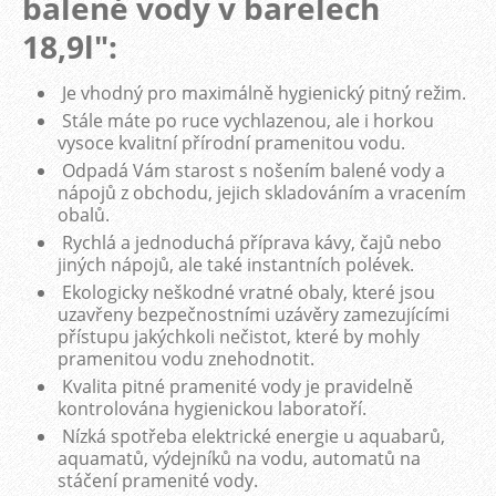
balené vody v barelech
18,9l":
Je vhodný pro maximálně hygienický pitný režim.
Stále máte po ruce vychlazenou, ale i horkou
vysoce kvalitní přírodní pramenitou vodu.
Odpadá Vám starost s nošením balené vody a
nápojů z obchodu, jejich skladováním a vracením
obalů.
Rychlá a jednoduchá příprava kávy, čajů nebo
jiných nápojů, ale také instantních polévek.
Ekologicky neškodné vratné obaly, které jsou
uzavřeny bezpečnostními uzávěry zamezujícími
přístupu jakýchkoli nečistot, které by mohly
pramenitou vodu znehodnotit.
Kvalita pitné pramenité vody je pravidelně
kontrolována hygienickou laboratoří.
Nízká spotřeba elektrické energie u aquabarů,
aquamatů, výdejníků na vodu, automatů na
stáčení pramenité vody.