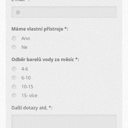
Máme vlastní přístroje *:
Ano
Ne
Odběr barelů vody za měsíc *:
4-6
6-10
10-15
15- více
Další dotazy atd, *: