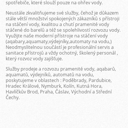
spotřebiče, které slouží pouze na ohřev vody.
Neustále zkvalitňujeme své služby, čehož je důkazem
stále větší množství spokojených zákazníků s přístroji
na stáčení vody, kvalitou a chutí pramenité vody
stáčené do barelů a též se spolehlivostí rozvozu vody.
Využijte naše moderní přístroje na stáčení vody
(aqabary,aquamaty,výdejníky,automaty na vodu,)
Neodmyslitelnou součástí je profesionální servis a
sanitace přístrojů a vždy ochotný, školený personál ,
který rozvoz vody zajišťuje.
Služby prodeje a rozvozu pramenité vody, aqabarů,
aquamatů, výdejníků, automatů na vodu,
poskytujeme v oblastech : Poděbrady, Pardubice,
Hradec Králové, Nymburk, Kolín, Kutná Hora,
Havlíčkův Brod, Praha, Čáslav, Východní a Střední
Čechy.