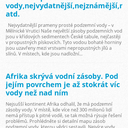
vody,nejvydatnější,nejznámější,ne
atd.
Nejvydatnější prameny prosté podzemní vody – v
Mělnické Vrutici Naše největší zásoby podzemních vod
jsou v křídových sedimentech České tabule, nejčastěji
v propustných pískovcích. Tyto vodou bohaté horniny
jsou uzavřeny mezi vrstvami nepropustných jílů a
slínů. V místech, kde jsou nadložní...
Afrika skrývá vodní zásoby. Pod
jejím povrchem je až stokrát víc
vody než nad ním
Nejsušší kontinent Afrika odhalil, že má podzemní
zásoby vody. V místě, kde více než 300 milionů lidí
nemá přístup k pitné vodě, se tak možná rýsuje řešení
problémů. Prohlédněte si detailní mapu zásob
podzemní vody, kterou vědci sestavili. Nejvíce vody