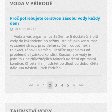
VODA V PŘÍRODĚ
Proč potřebujete čerstvou zásobu vody každy
den?
28.10.2010 21:13
Voda a váš organismus Začleníte-li dostatečné pití
vody do každodenního režimu stejně jako konzumaci
vyvážené stravy, pravidelné cvičení, odpočinek a
relaxaci, zábavu a smích, ulehčíte organismu od
problémů s fyzickou kondicí. Konzumace vody je
jedním z nejdůležitějších faktorů udržení optimální
kondice. Chcete-li si ji udržet po dlouhou dobu, čtěte
dále. Na následujících řádcích...
<<
<
1
2
3
4
5
>
>>
TAJEMSTVÍ VODY