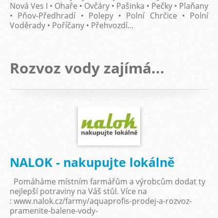
Nová Ves I • Ohaře • Ovčáry • Pašinka • Pečky • Plaňany
• Pňov-Předhradí • Polepy • Polní Chrčice • Polní
Voděrady • Poříčany • Přehvozdí...
Rozvoz vody zajímá...
NALOK - nakupujte lokálně
Pomáháme místním farmářům a výrobcům dodat ty
nejlepší potraviny na Váš stůl. Více na
: www.nalok.cz/farmy/aquaprofis-prodej-a-rozvoz-
pramenite-balene-vody-