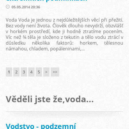
05.05.2014 20:36
Voda Voda je jednou z nejdůležitějších věcí při přežití.
Bez vody není života. Člověk dlouho nevydrží, obzvlášť
v horkém prostředí, kde ji hodně ztratíme pocením.
Víc než ¾ těla je složeno z tekutin a tělo vodu ztrácí v
důsledku několika faktorů: horkem, tělesnou
námahou, chladem, popáleninami,...
1
2
3
4
5
>
>>
Věděli jste že,voda...
Vodstvo - podzemní