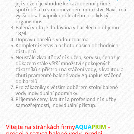
její složení je vhodné ke každodenní přímé
spotřebě a to v neomezeném množství. Navíc má
vyšší obsah vápníku důležitého pro lidský
organismus.
Balená voda je dodávána v barelech o objemu
18,9l.
Dopravu barelů s vodou zdarma.
Kompletní servis a ochotu našich obchodních
zástupců.
Neustále zkvalitňování služeb, servisu, čehož je
důkazem stále větší množství spokojených
zákazníků s přístroji na stáčení vody, s kvalitou a
chutí pramenité balené vody Aquaplus stáčené
do barelů.
Pro zákazníky s větším odběrem stolní balené
vody individuální podmínky.
Příjemné ceny, kvalitní a profesionální služby
samozřejmostí, individuální přístup.
Vítejte na stránkách firmy
AQUA
PRIM
–
prodej a rozvoz balené vody, prodej