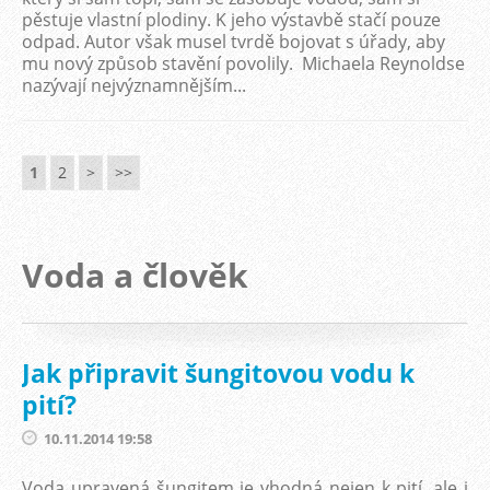
pěstuje vlastní plodiny. K jeho výstavbě stačí pouze
odpad. Autor však musel tvrdě bojovat s úřady, aby
mu nový způsob stavění povolily. Michaela Reynoldse
nazývají nejvýznamnějším...
1
2
>
>>
Voda a člověk
Jak připravit šungitovou vodu k
pití?
10.11.2014 19:58
Voda upravená šungitem je vhodná nejen k pití, ale i