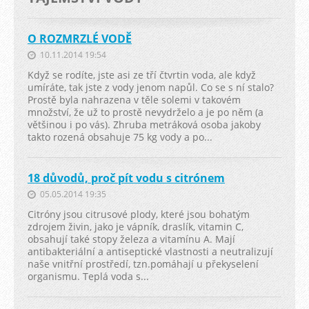
O ROZMRZLÉ VODĚ
10.11.2014 19:54
Když se rodíte, jste asi ze tří čtvrtin voda, ale když
umíráte, tak jste z vody jenom napůl. Co se s ní stalo?
Prostě byla nahrazena v těle solemi v takovém
množství, že už to prostě nevydrželo a je po něm (a
většinou i po vás). Zhruba metráková osoba jakoby
takto rozená obsahuje 75 kg vody a po...
18 důvodů, proč pít vodu s citrónem
05.05.2014 19:35
Citróny jsou citrusové plody, které jsou bohatým
zdrojem živin, jako je vápník, draslík, vitamin C,
obsahují také stopy železa a vitamínu A. Mají
antibakteriální a antiseptické vlastnosti a neutralizují
naše vnitřní prostředí, tzn.pomáhají u překyselení
organismu. Teplá voda s...