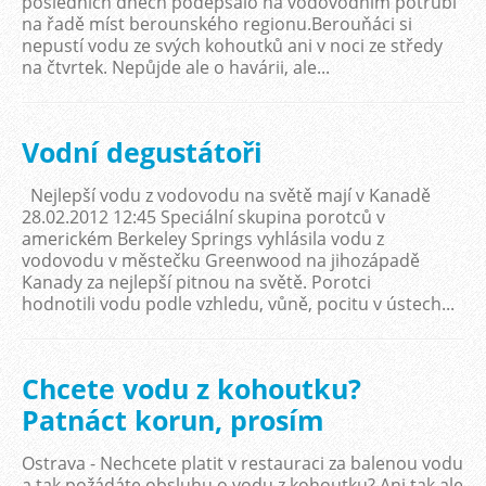
posledních dnech podepsalo na vodovodním potrubí
na řadě míst berounského regionu.Berouňáci si
nepustí vodu ze svých kohoutků ani v noci ze středy
na čtvrtek. Nepůjde ale o havárii, ale...
Vodní degustátoři
Nejlepší vodu z vodovodu na světě mají v Kanadě
28.02.2012 12:45 Speciální skupina porotců v
americkém Berkeley Springs vyhlásila vodu z
vodovodu v městečku Greenwood na jihozápadě
Kanady za nejlepší pitnou na světě. Porotci
hodnotili vodu podle vzhledu, vůně, pocitu v ústech...
Chcete vodu z kohoutku?
Patnáct korun, prosím
Ostrava - Nechcete platit v restauraci za balenou vodu
a tak požádáte obsluhu o vodu z kohoutku? Ani tak ale