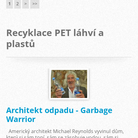
1
2
>
>>
Recyklace PET láhví a
plastů
Architekt odpadu - Garbage
Warrior
Americký architekt Michael Reynolds vyvinul dům,
který si sám topí, sám se zásobuje vodou, sám si