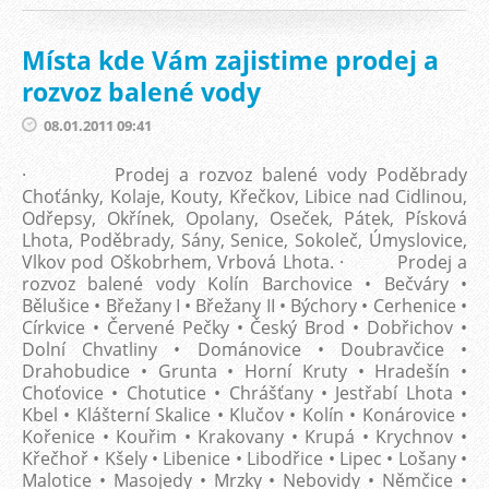
Místa kde Vám zajistime prodej a
rozvoz balené vody
08.01.2011 09:41
· Prodej a rozvoz balené vody Poděbrady
Choťánky, Kolaje, Kouty, Křečkov, Libice nad Cidlinou,
Odřepsy, Okřínek, Opolany, Oseček, Pátek, Písková
Lhota, Poděbrady, Sány, Senice, Sokoleč, Úmyslovice,
Vlkov pod Oškobrhem, Vrbová Lhota. · Prodej a
rozvoz balené vody Kolín Barchovice • Bečváry •
Bělušice • Břežany I • Břežany II • Býchory • Cerhenice •
Církvice • Červené Pečky • Český Brod • Dobřichov •
Dolní Chvatliny • Dománovice • Doubravčice •
Drahobudice • Grunta • Horní Kruty • Hradešín •
Choťovice • Chotutice • Chrášťany • Jestřabí Lhota •
Kbel • Klášterní Skalice • Klučov • Kolín • Konárovice •
Kořenice • Kouřim • Krakovany • Krupá • Krychnov •
Křečhoř • Kšely • Libenice • Libodřice • Lipec • Lošany •
Malotice • Masojedy • Mrzky • Nebovidy • Němčice •