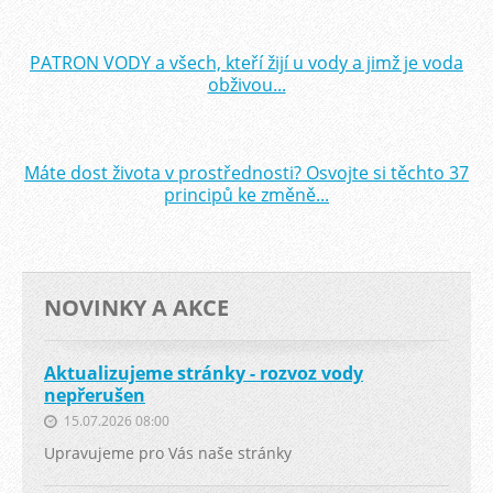
PATRON VODY a všech, kteří žijí u vody a jimž je voda
obživou...
Máte dost života v prostřednosti? Osvojte si těchto 37
principů ke změně...
NOVINKY A AKCE
Aktualizujeme stránky - rozvoz vody
nepřerušen
15.07.2026 08:00
Upravujeme pro Vás naše stránky