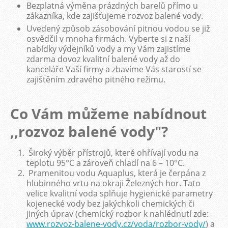
Bezplatná výměna prázdných barelů přímo u
zákazníka, kde zajišťujeme rozvoz balené vody.
Uvedený způsob zásobování pitnou vodou se již
osvědčil v mnoha firmách. Vyberte si z naší
nabídky výdejníků vody a my Vám zajistíme
zdarma dovoz kvalitní balené vody až do
kanceláře Vaší firmy a zbavíme Vás starostí se
zajištěním zdravého pitného režimu.
Co Vám můžeme nabídnout
,,rozvoz balené vody"?
Široký výběr přístrojů, které ohřívají vodu na
teplotu 95°C a zároveň chladí na 6 – 10°C.
Pramenitou vodu Aquaplus, která je čerpána z
hlubinného vrtu na okraji Železných hor. Tato
velice kvalitní voda splňuje hygienické parametry
kojenecké vody bez jakýchkoli chemických či
jiných úprav (chemický rozbor k nahlédnutí zde:
www.rozvoz-balene-vody.cz/voda/rozbor-vody/
) a