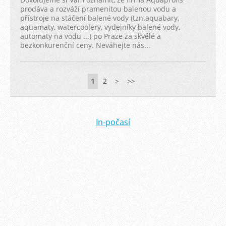
prodáva a rozváží pramenitou balenou vodu a
přístroje na stáčení balené vody (tzn.aquabary,
aquamaty, watercoolery, vydejníky balené vody,
automaty na vodu ...) po Praze za skvělé a
bezkonkurenční ceny. Neváhejte nás...
1
2
>
>>
In-počasí