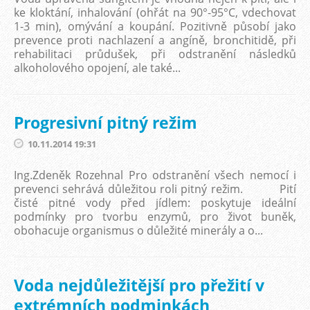
ke kloktání, inhalování (ohřát na 90°-95°C, vdechovat
1-3 min), omývání a koupání. Pozitivně působí jako
prevence proti nachlazení a angíně, bronchitidě, při
rehabilitaci průdušek, při odstranění následků
alkoholového opojení, ale také...
Progresivní pitný režim
10.11.2014 19:31
Ing.Zdeněk Rozehnal Pro odstranění všech nemocí i
prevenci sehrává důležitou roli pitný režim. Pití
čisté pitné vody před jídlem: poskytuje ideální
podmínky pro tvorbu enzymů, pro život buněk,
obohacuje organismus o důležité minerály a o...
Voda nejdůležitější pro přežití v
extrémních podminkách