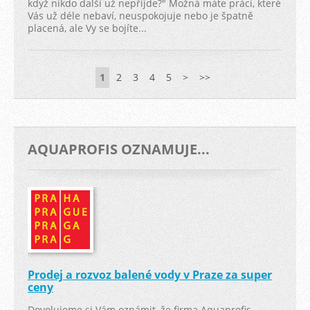
když nikdo další už nepřijde?" Možná máte práci, které
Vás už déle nebaví, neuspokojuje nebo je špatně
placená, ale Vy se bojíte...
1
2
3
4
5
>
>>
AQUAPROFIS OZNAMUJE...
Prodej a rozvoz balené vody v Praze za super
ceny
Dovolujeme si Vám oznámit, že firma Aquaprofis