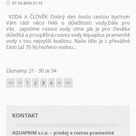
27.10.2010 21:13
VODA A ČLOVĚK Dobrý den touto cestou bychom
Vám rádi něco řekli o důležitosti vody.Dále pro
Vás zajistíme rozvoz vody víme jak je pro člověka
důležitá a prospěšná,rozvoz vody Aquaplus pramenité
vody s tou nejvyšší kvalitou. Naše tělo je z převážné
části (až 70 %) tvořeno vodou...
Záznamy: 21 - 30 ze 34
<<
<
1
2
3
4
>
>>
KONTAKT
AQUAPRIM s.r.o. – prodej a rozvoz pramenité