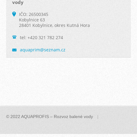
vody
IČO: 26500345
Kobylnice 63
28401 Kobylnice, okres Kutná Hora
tel: +420 321 782 274
aquaprim
@seznam.
cz
© 2022 AQUAPROFIS – Rozvoz balené vody