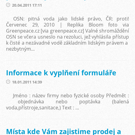
20.04.2011 17:11
OSN: pitná voda jako lidské právo, ČR: proti!
Červenec 29, 2010 | Replika Bloom foto via
Greenpeace.cz [via greenpeace.cz] Valné shromáždění
OSN se včera usneslo na rezoluci, jež vyhlásila přístup
k čisté a nezávadné vodě základním lidským právem a
nezbytným...
Informace k vyplňení formuláře
18.01.2011 14:39
Jméno : název firmy nebo fyzické osoby Předmět :
objednávka nebo poptávka (balená
voda,přístroje,sanitace,) Text : ...
Místa kde Vám zajistime prodej a