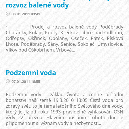
rozvoz balené vody
08.01.2011 09:41
· Prodej a rozvoz balené vody Poděbrady
Choťánky, Kolaje, Kouty, Křečkov, Libice nad Cidlinou,
Odřepsy, Okřínek, Opolany, Oseček, Pátek, Písková
Lhota, Poděbrady, Sány, Senice, Sokoleč, Úmyslovice,
Vlkov pod Oškobrhem, Vrbová...
Podzemní voda
07.01.2011 16:55
Podzemní vody – základ života a cenné přírodní
bohatství naší země 19.3.2010 13:05 Čistá voda pro
zdravý svět, to je téma letošního Světového dne vody,
který je již od roku 1993 pravidelně vyhlašován OSN
vždy 22. března. Hlavním posláním tohoto dne je
připomenout si význam vody a nezbytnost...