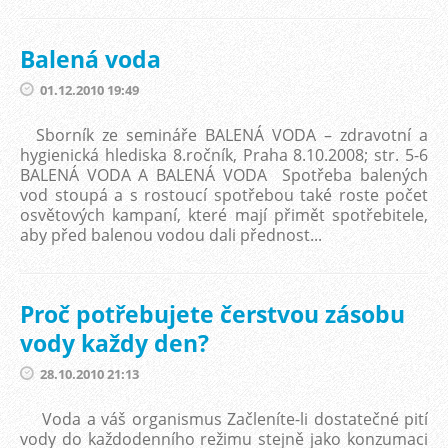
Balená voda
01.12.2010 19:49
Sborník ze semináře BALENÁ VODA – zdravotní a
hygienická hlediska 8.ročník, Praha 8.10.2008; str. 5-6
BALENÁ VODA A BALENÁ VODA Spotřeba balených
vod stoupá a s rostoucí spotřebou také roste počet
osvětových kampaní, které mají přimět spotřebitele,
aby před balenou vodou dali přednost...
Proč potřebujete čerstvou zásobu
vody každy den?
28.10.2010 21:13
Voda a váš organismus Začleníte-li dostatečné pití
vody do každodenního režimu stejně jako konzumaci