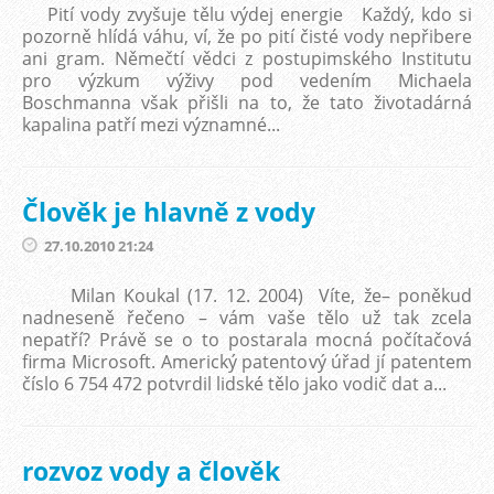
Pití vody zvyšuje tělu výdej energie Každý, kdo si
pozorně hlídá váhu, ví, že po pití čisté vody nepřibere
ani gram. Němečtí vědci z postupimského Institutu
pro výzkum výživy pod vedením Michaela
Boschmanna však přišli na to, že tato životadárná
kapalina patří mezi významné...
Člověk je hlavně z vody
27.10.2010 21:24
Milan Koukal (17. 12. 2004) Víte, že– poněkud
nadneseně řečeno – vám vaše tělo už tak zcela
nepatří? Právě se o to postarala mocná počítačová
firma Microsoft. Americký patentový úřad jí patentem
číslo 6 754 472 potvrdil lidské tělo jako vodič dat a...
rozvoz vody a člověk